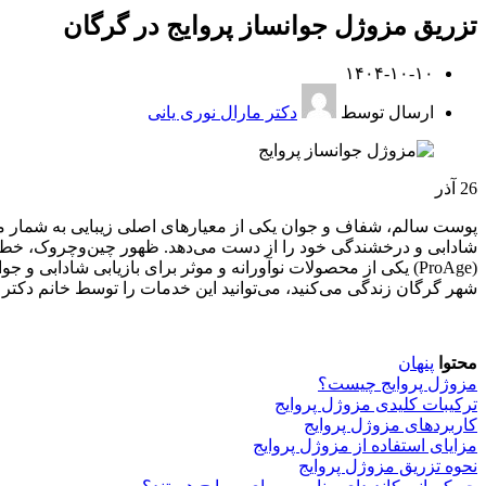
تزریق مزوژل جوانساز پروایج در گرگان
۱۴۰۴-۱۰-۱۰
ارسال توسط
دکتر مارال نوری یانی
26
آذر
پوست سالم، شفاف و جوان یکی از معیارهای اصلی زیبایی به شمار می
شادابی و درخشندگی خود را از دست می‌دهد. ظهور چین‌وچروک، خطوط 
(ProAge) یکی از محصولات نوآورانه و موثر برای بازیابی شادا
شهر گرگان زندگی می‌کنید، می‌توانید این خدمات را توسط خانم دکت
محتوا
پنهان
مزوژل پروایج چیست؟
ترکیبات کلیدی مزوژل پروایج
کاربردهای مزوژل پروایج
مزایای استفاده از مزوژل پروایج
نحوه تزریق مزوژل پروایج