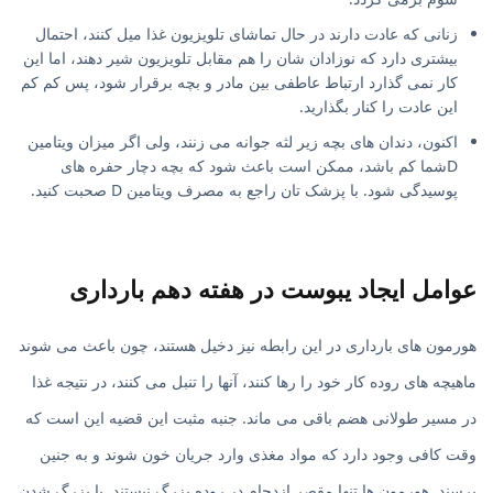
زنانی که عادت دارند در حال تماشای تلویزیون غذا میل کنند، احتمال
بیشتری دارد که نوزادان شان را هم مقابل تلویزیون شیر دهند، اما این
کار نمی گذارد ارتباط عاطفی بین مادر و بچه برقرار شود، پس کم کم
این عادت را کنار بگذارید.
اکنون، دندان های بچه زیر لثه جوانه می زنند، ولی اگر میزان ویتامین
Dشما کم باشد، ممکن است باعث شود که بچه دچار حفره های
پوسیدگی شود. با پزشک تان راجع به مصرف ویتامین D صحبت کنید.
عوامل ایجاد یبوست در هفته دهم بارداری
هورمون های بارداری در این رابطه نیز دخیل هستند، چون باعث می شوند
ماهیچه های روده کار خود را رها کنند، آنها را تنبل می کنند، در نتیجه غذا
در مسیر طولانی هضم باقی می ماند. جنبه مثبت این قضیه این است که
وقت کافی وجود دارد که مواد مغذی وارد جریان خون شوند و به جنین
برسند. هورمون ها تنها مقصر ازدحام در روده بزرگ نیستند. با بزرگ شدن